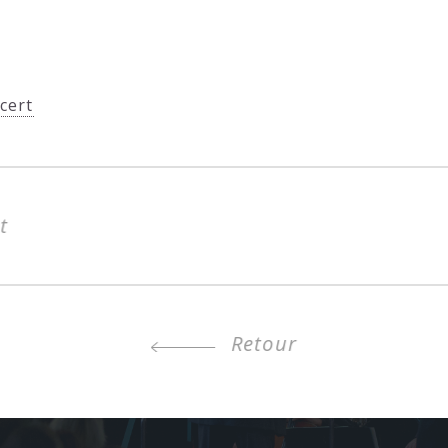
cert
t
Retour